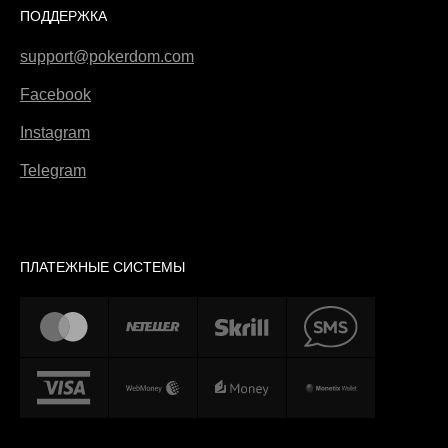
ПОДДЕРЖКА
support@pokerdom.com
Facebook
Instagram
Telegram
ПЛАТЕЖНЫЕ СИСТЕМЫ