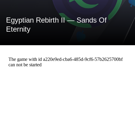
Egyptian Rebirth II — Sands Of
Eternity