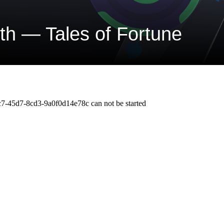
th — Tales of Fortune