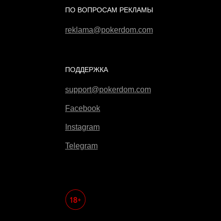
ПО ВОПРОСАМ РЕКЛАМЫ
reklama@pokerdom.com
ПОДДЕРЖКА
support@pokerdom.com
Facebook
Instagram
Telegram