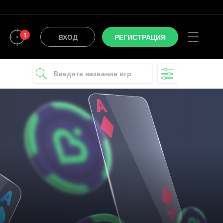
1
ВХОД
РЕГИСТРАЦИЯ