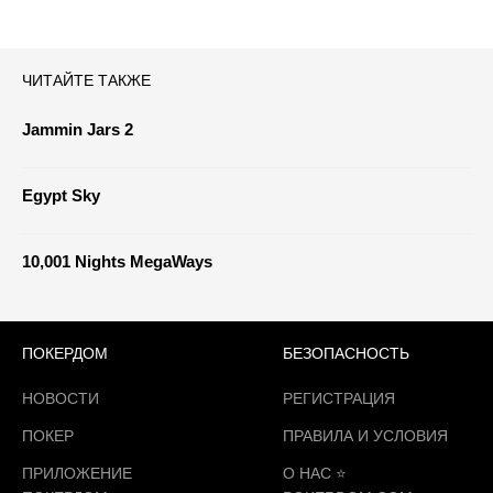
ЧИТАЙТЕ ТАКЖЕ
Jammin Jars 2
Egypt Sky
10,001 Nights MegaWays
ПОКЕРДОМ
БЕЗОПАСНОСТЬ
НОВОСТИ
РЕГИСТРАЦИЯ
ПОКЕР
ПРАВИЛА И УСЛОВИЯ
ПРИЛОЖЕНИЕ
О НАС ⭐️