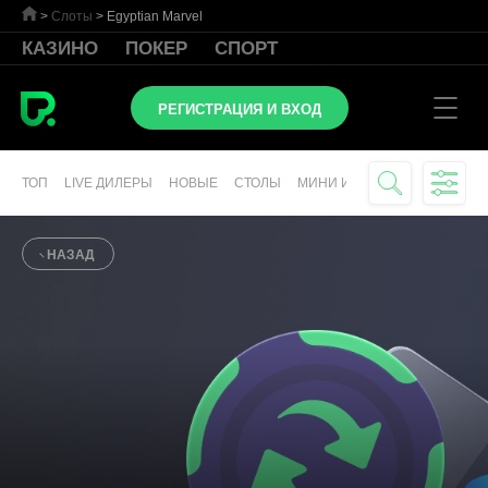
>
Слоты
>
Egyptian Marvel
КАЗИНО
ПОКЕР
СПОРТ
РЕГИСТРАЦИЯ И ВХОД
ТОП
LIVE ДИЛЕРЫ
НОВЫЕ
СТОЛЫ
МИНИ ИГРЫ
СЛОТЫ
ВИР
НАЗАД