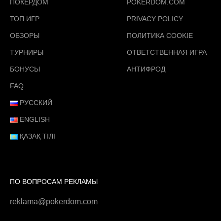
ПОКЕРДОМ
POKERDOM.COM
ТОП ИГР
PRIVACY POLICY
ОБЗОРЫ
ПОЛИТИКА COOKIE
ТУРНИРЫ
ОТВЕТСТВЕННАЯ ИГРА
БОНУСЫ
АНТИФРОД
FAQ
РУССКИЙ
ENGLISH
ҚАЗАҚ ТІЛІ
ПО ВОПРОСАМ РЕКЛАМЫ
reklama@pokerdom.com