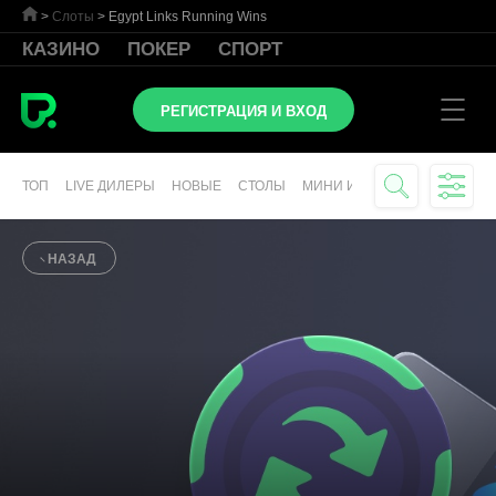
>
Слоты
>
Egypt Links Running Wins
КАЗИНО
ПОКЕР
СПОРТ
РЕГИСТРАЦИЯ И ВХОД
ТОП
LIVE ДИЛЕРЫ
НОВЫЕ
СТОЛЫ
МИНИ ИГРЫ
СЛОТЫ
ВИР
НАЗАД