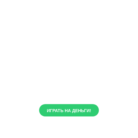
ИГРАТЬ НА ДЕНЬГИ!