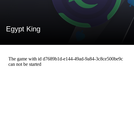
Egypt King