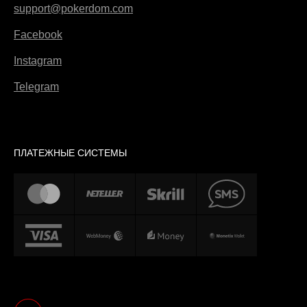
support@pokerdom.com
Facebook
Instagram
Telegram
ПЛАТЕЖНЫЕ СИСТЕМЫ