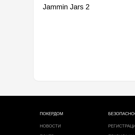
Jammin Jars 2
ПОКЕРДОМ
БЕЗОПАСНО
НОВОСТИ
РЕГИСТРАЦ