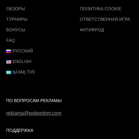
ОБЗОРЫ
ПОЛИТИКА COOKIE
ТУРНИРЫ
ОТВЕТСТВЕННАЯ ИГРА
БОНУСЫ
АНТИФРОД
FAQ
РУССКИЙ
ENGLISH
ҚАЗАҚ ТІЛІ
ПО ВОПРОСАМ РЕКЛАМЫ
reklama@pokerdom.com
ПОДДЕРЖКА