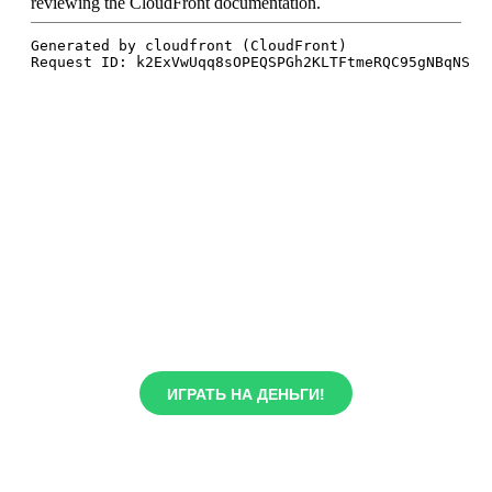
ИГРАТЬ НА ДЕНЬГИ!