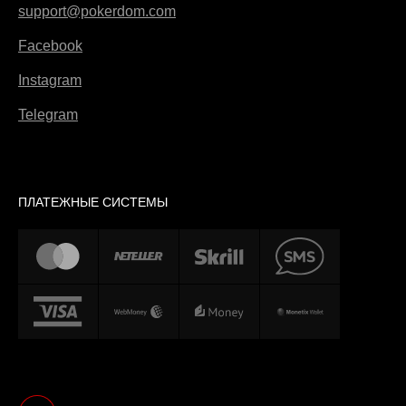
support@pokerdom.com
Facebook
Instagram
Telegram
ПЛАТЕЖНЫЕ СИСТЕМЫ