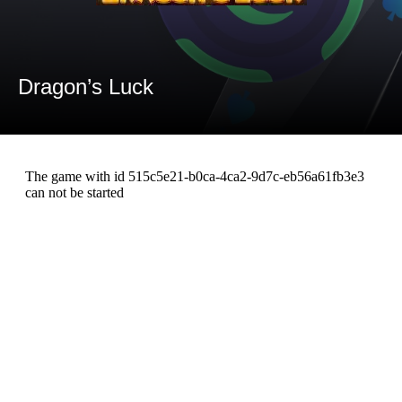
Dragon’s Luck