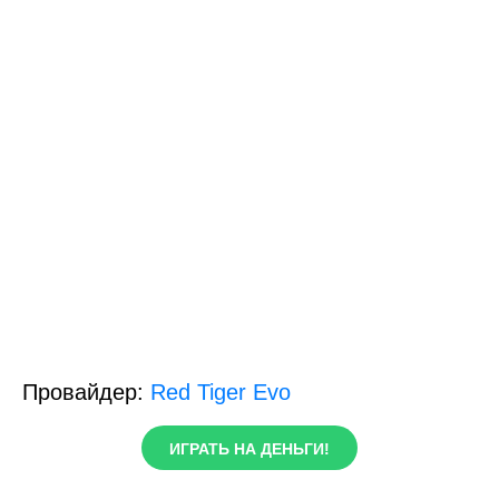
Провайдер:
Red Tiger Evo
ИГРАТЬ НА ДЕНЬГИ!