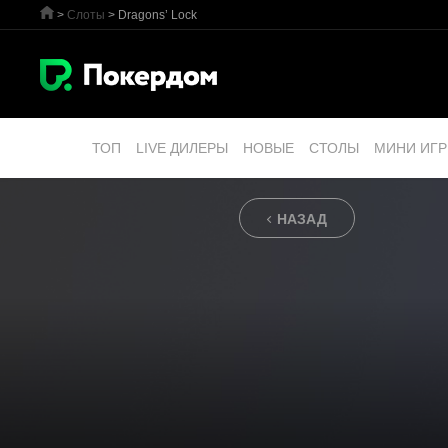
>
Слоты
>
Dragons’ Lock
ТОП
LIVE ДИЛЕРЫ
НОВЫЕ
СТОЛЫ
МИНИ ИГ
НАЗАД