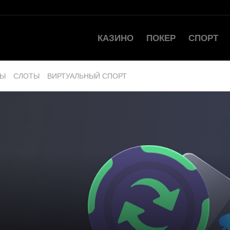
КАЗИНО
ПОКЕР
СПОРТ
РЫ
СЛОТЫ
ВИРТУАЛЬНЫЙ СПОРТ