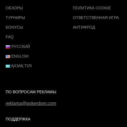
ОБЗОРЫ
ПОЛИТИКА COOKIE
ТУРНИРЫ
ОТВЕТСТВЕННАЯ ИГРА
БОНУСЫ
АНТИФРОД
FAQ
РУССКИЙ
ENGLISH
ҚАЗАҚ ТІЛІ
ПО ВОПРОСАМ РЕКЛАМЫ
reklama@pokerdom.com
ПОДДЕРЖКА