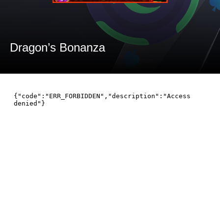
Dragon’s Bonanza