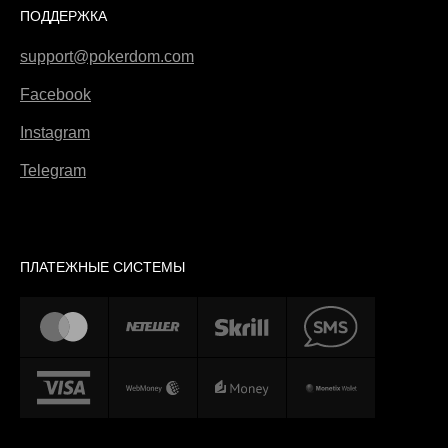
ПОДДЕРЖКА
support@pokerdom.com
Facebook
Instagram
Telegram
ПЛАТЕЖНЫЕ СИСТЕМЫ