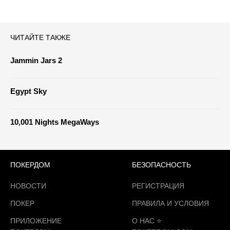
ЧИТАЙТЕ ТАКЖЕ
Jammin Jars 2
Egypt Sky
10,001 Nights MegaWays
ПОКЕРДОМ
БЕЗОПАСНОСТЬ
НОВОСТИ
РЕГИСТРАЦИЯ
ПОКЕР
ПРАВИЛА И УСЛОВИЯ
ПРИЛОЖЕНИЕ
О НАС ⭐️