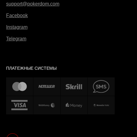
support@pokerdom.com
Facebook
Instagram
Telegram
ПЛАТЕЖНЫЕ СИСТЕМЫ