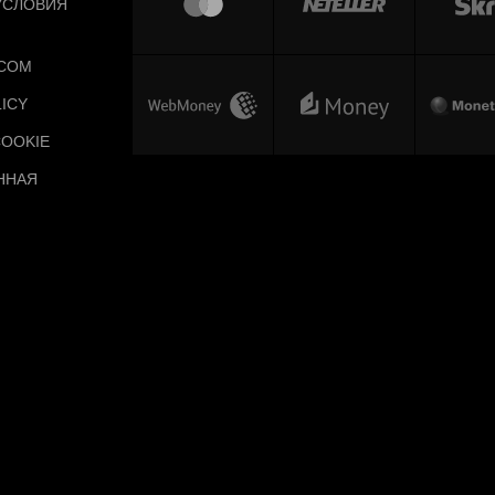
УСЛОВИЯ
COM
LICY
OOKIE
ННАЯ