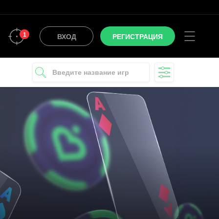
1
ВХОД
РЕГИСТРАЦИЯ