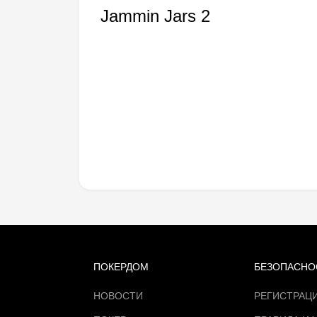
Jammin Jars 2
ПОКЕРДОМ
БЕЗОПАСНО
НОВОСТИ
РЕГИСТРАЦ