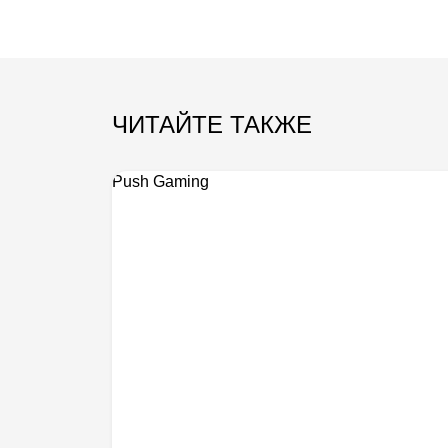
ЧИТАЙТЕ ТАКЖЕ
Push Gaming