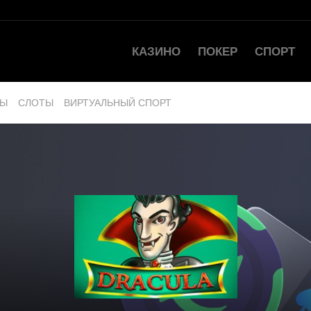
КАЗИНО
ПОКЕР
СПОРТ
РЫ
СЛОТЫ
ВИРТУАЛЬНЫЙ СПОРТ