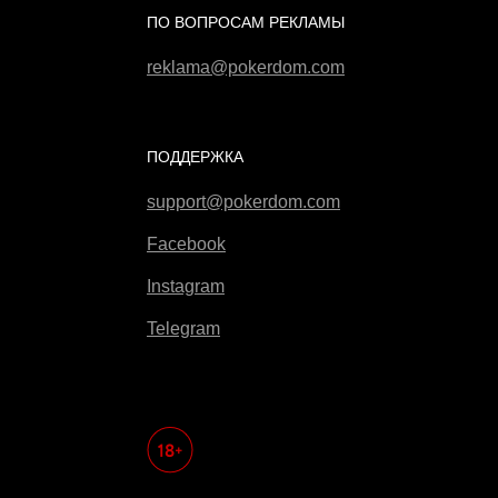
ПО ВОПРОСАМ РЕКЛАМЫ
reklama@pokerdom.com
ПОДДЕРЖКА
support@pokerdom.com
Facebook
Instagram
Telegram