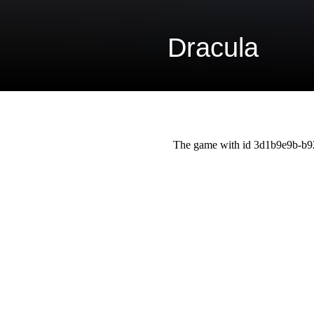
Dracula