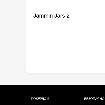
Jammin Jars 2
ПОКЕРДОМ
БЕЗОПАСНО