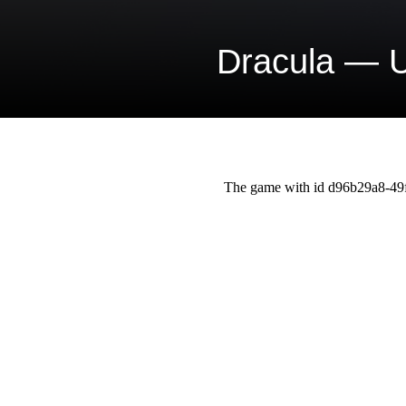
Dracula — 