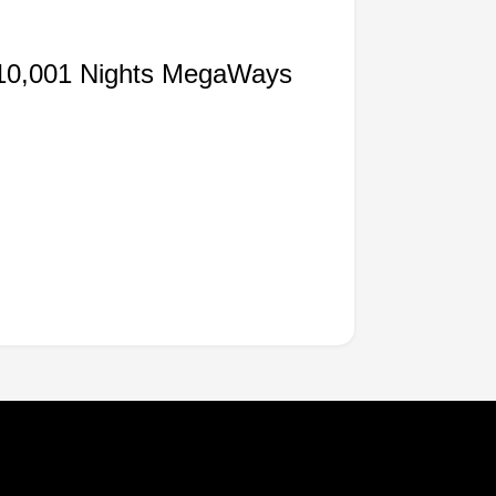
10,001 Nights MegaWays