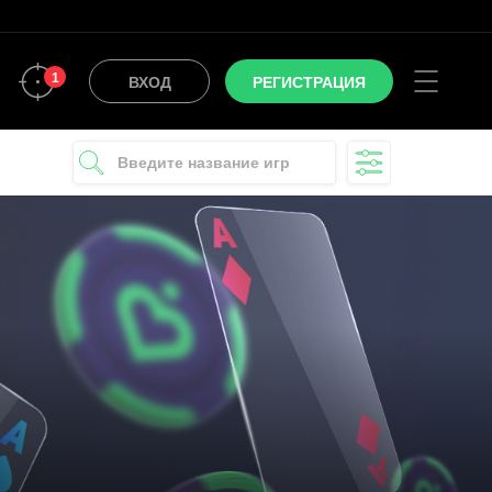
1
ВХОД
РЕГИСТРАЦИЯ