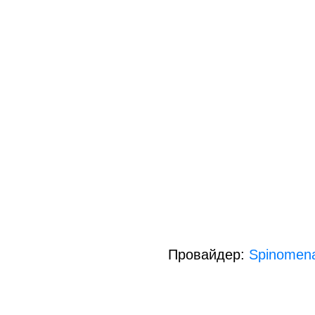
Провайдер:
Spinomena