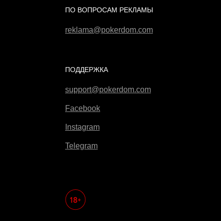
ПО ВОПРОСАМ РЕКЛАМЫ
reklama@pokerdom.com
ПОДДЕРЖКА
support@pokerdom.com
Facebook
Instagram
Telegram