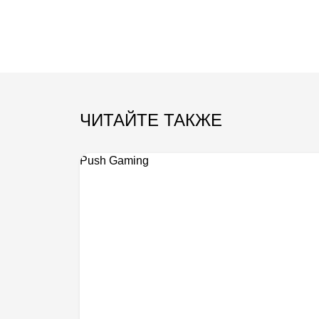
ЧИТАЙТЕ ТАКЖЕ
Push Gaming