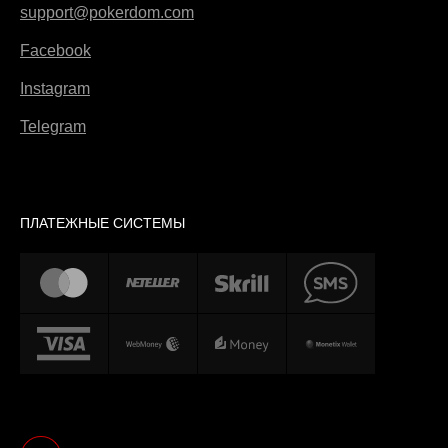
support@pokerdom.com
Facebook
Instagram
Telegram
ПЛАТЕЖНЫЕ СИСТЕМЫ