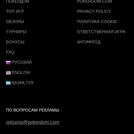
ПОКЕРДОМ
POKERDOM.COM
ТОП ИГР
PRIVACY POLICY
ОБЗОРЫ
ПОЛИТИКА COOKIE
ТУРНИРЫ
ОТВЕТСТВЕННАЯ ИГРА
БОНУСЫ
АНТИФРОД
FAQ
РУССКИЙ
ENGLISH
ҚАЗАҚ ТІЛІ
ПО ВОПРОСАМ РЕКЛАМЫ
reklama@pokerdom.com