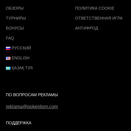
ОБЗОРЫ
ПОЛИТИКА COOKIE
ТУРНИРЫ
ОТВЕТСТВЕННАЯ ИГРА
БОНУСЫ
АНТИФРОД
FAQ
РУССКИЙ
ENGLISH
ҚАЗАҚ ТІЛІ
ПО ВОПРОСАМ РЕКЛАМЫ
reklama@pokerdom.com
ПОДДЕРЖКА