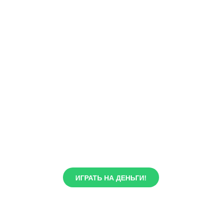
ИГРАТЬ НА ДЕНЬГИ!