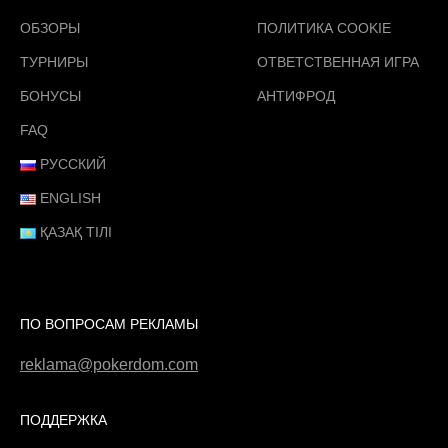
ОБЗОРЫ
ПОЛИТИКА COOKIE
ТУРНИРЫ
ОТВЕТСТВЕННАЯ ИГРА
БОНУСЫ
АНТИФРОД
FAQ
РУССКИЙ
ENGLISH
ҚАЗАҚ ТІЛІ
ПО ВОПРОСАМ РЕКЛАМЫ
reklama@pokerdom.com
ПОДДЕРЖКА