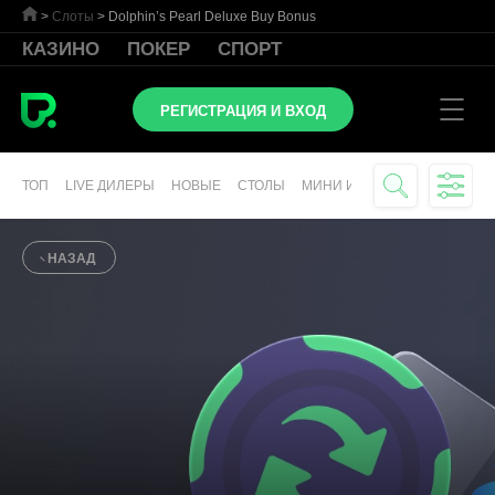
>
Слоты
>
Dolphin’s Pearl Deluxe Buy Bonus
КАЗИНО
ПОКЕР
СПОРТ
РЕГИСТРАЦИЯ И ВХОД
ТОП
LIVE ДИЛЕРЫ
НОВЫЕ
СТОЛЫ
МИНИ ИГРЫ
СЛОТЫ
ВИР
НАЗАД