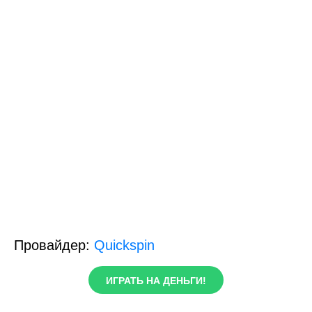
Провайдер:
Quickspin
ИГРАТЬ НА ДЕНЬГИ!