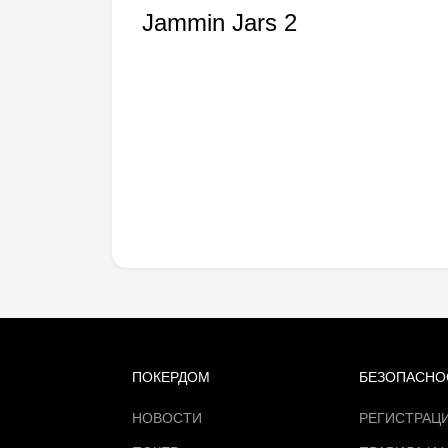
Jammin Jars 2
ПОКЕРДОМ
БЕЗОПАСНО
НОВОСТИ
РЕГИСТРАЦ