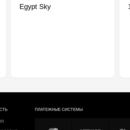
Egypt Sky
СТЬ
ПЛАТЕЖНЫЕ СИСТЕМЫ
ИЯ