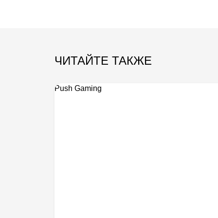
ЧИТАЙТЕ ТАКЖЕ
Push Gaming