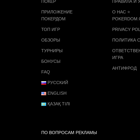
ПОКЕР
ПРАВИЛА И 
ПРИЛОЖЕНИЕ
О НАС ⭐️
ПОКЕРДОМ
POKERDOM.
ТОП ИГР
PRIVACY PO
ОБЗОРЫ
ПОЛИТИКА C
ТУРНИРЫ
ОТВЕТСТВЕ
ИГРА
БОНУСЫ
АНТИФРОД
FAQ
РУССКИЙ
ENGLISH
ҚАЗАҚ ТІЛІ
ПО ВОПРОСАМ РЕКЛАМЫ