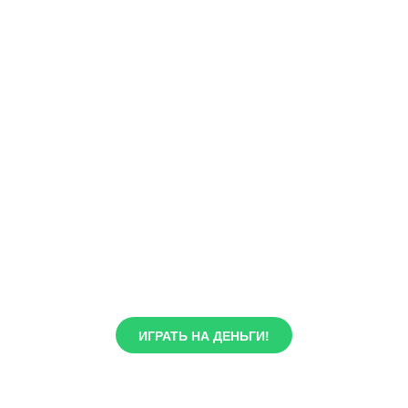
ИГРАТЬ НА ДЕНЬГИ!