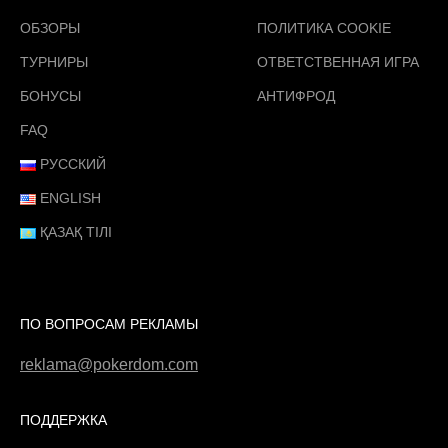
ОБЗОРЫ
ПОЛИТИКА COOKIE
ТУРНИРЫ
ОТВЕТСТВЕННАЯ ИГРА
БОНУСЫ
АНТИФРОД
FAQ
РУССКИЙ
ENGLISH
ҚАЗАҚ ТІЛІ
ПО ВОПРОСАМ РЕКЛАМЫ
reklama@pokerdom.com
ПОДДЕРЖКА