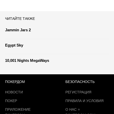
ЧИТАЙТЕ ТАКЖЕ
Jammin Jars 2
Egypt Sky
10,001 Nights MegaWays
ПОКЕРДОМ
БЕЗОПАСНОСТЬ
НОВОСТИ
РЕГИСТРАЦИЯ
ПОКЕР
ПРАВИЛА И УСЛОВИЯ
ПРИЛОЖЕНИЕ
О НАС ⭐️