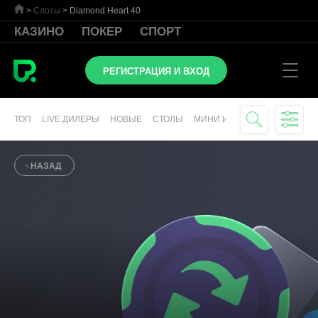
>
Слоты
>
Diamond Heart 40
КАЗИНО
ПОКЕР
СПОРТ
РЕГИСТРАЦИЯ И ВХОД
ТОП
LIVE ДИЛЕРЫ
НОВЫЕ
СТОЛЫ
МИНИ ИГРЫ
СЛОТЫ
ВИР
НАЗАД