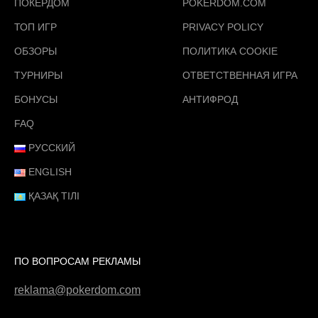
ПОКЕРДОМ
POKERDOM.COM
ТОП ИГР
PRIVACY POLICY
ОБЗОРЫ
ПОЛИТИКА COOKIE
ТУРНИРЫ
ОТВЕТСТВЕННАЯ ИГРА
БОНУСЫ
АНТИФРОД
FAQ
РУССКИЙ
ENGLISH
ҚАЗАҚ ТІЛІ
ПО ВОПРОСАМ РЕКЛАМЫ
reklama@pokerdom.com