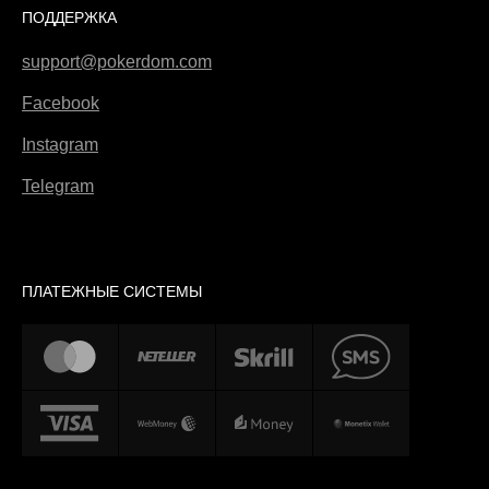
ПОДДЕРЖКА
support@pokerdom.com
Facebook
Instagram
Telegram
ПЛАТЕЖНЫЕ СИСТЕМЫ