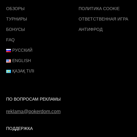
ОБЗОРЫ
ПОЛИТИКА COOKIE
ТУРНИРЫ
ОТВЕТСТВЕННАЯ ИГРА
БОНУСЫ
АНТИФРОД
FAQ
РУССКИЙ
ENGLISH
ҚАЗАҚ ТІЛІ
ПО ВОПРОСАМ РЕКЛАМЫ
reklama@pokerdom.com
ПОДДЕРЖКА