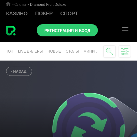
>
Слоты
>
Diamond Fruit Deluxe
КАЗИНО
ПОКЕР
СПОРТ
РЕГИСТРАЦИЯ И ВХОД
ТОП
LIVE ДИЛЕРЫ
НОВЫЕ
СТОЛЫ
МИНИ ИГРЫ
СЛОТЫ
ВИР
НАЗАД