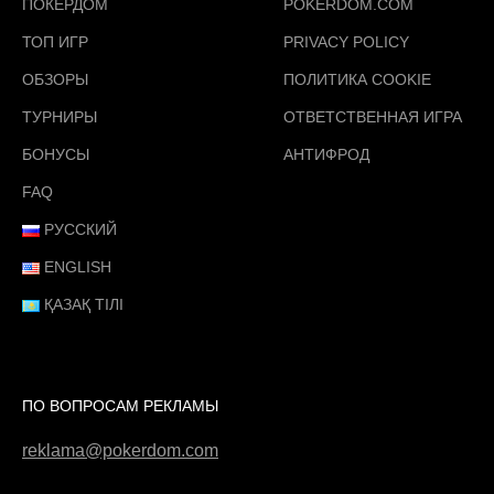
ПОКЕРДОМ
POKERDOM.COM
ТОП ИГР
PRIVACY POLICY
ОБЗОРЫ
ПОЛИТИКА COOKIE
ТУРНИРЫ
ОТВЕТСТВЕННАЯ ИГРА
БОНУСЫ
АНТИФРОД
FAQ
РУССКИЙ
ENGLISH
ҚАЗАҚ ТІЛІ
ПО ВОПРОСАМ РЕКЛАМЫ
reklama@pokerdom.com