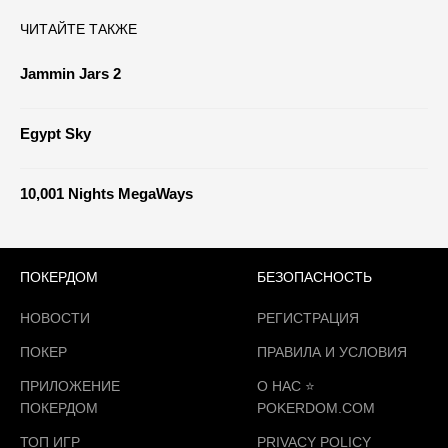
ЧИТАЙТЕ ТАКЖЕ
Jammin Jars 2
Egypt Sky
10,001 Nights MegaWays
ПОКЕРДОМ
БЕЗОПАСНОСТЬ
НОВОСТИ
РЕГИСТРАЦИЯ
ПОКЕР
ПРАВИЛА И УСЛОВИЯ
ПРИЛОЖЕНИЕ
О НАС ⭐️
ПОКЕРДОМ
POKERDOM.COM
ТОП ИГР
PRIVACY POLICY