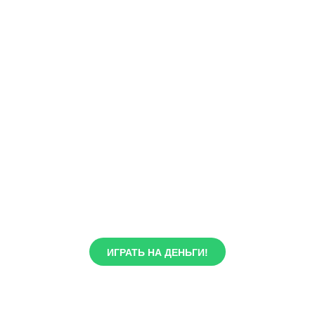
ИГРАТЬ НА ДЕНЬГИ!