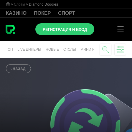
>
Слоты
>
Diamond Doggies
КАЗИНО
ПОКЕР
СПОРТ
РЕГИСТРАЦИЯ И ВХОД
ТОП
LIVE ДИЛЕРЫ
НОВЫЕ
СТОЛЫ
МИНИ ИГРЫ
СЛОТЫ
ВИР
НАЗАД