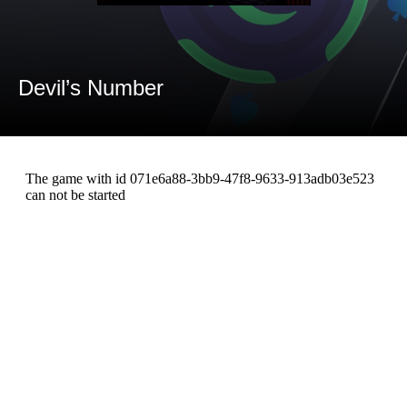
Devil’s Number