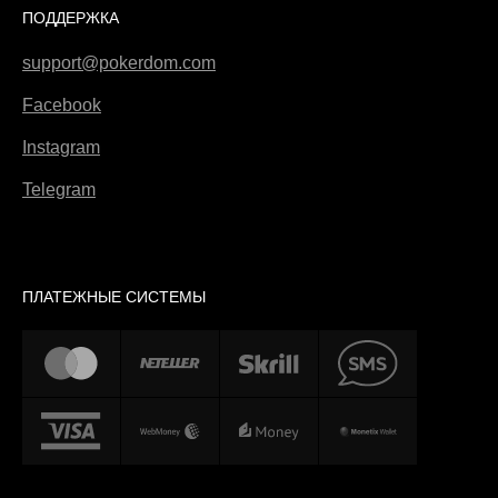
ПОДДЕРЖКА
support@pokerdom.com
Facebook
Instagram
Telegram
ПЛАТЕЖНЫЕ СИСТЕМЫ