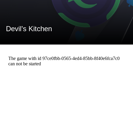
Devil’s Kitchen