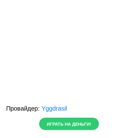
Провайдер:
Yggdrasil
ИГРАТЬ НА ДЕНЬГИ!