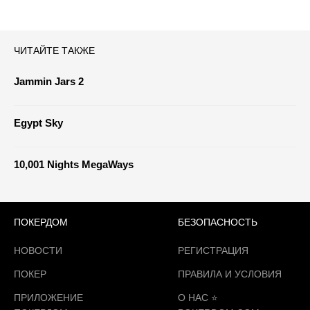
ЧИТАЙТЕ ТАКЖЕ
Jammin Jars 2
Egypt Sky
10,001 Nights MegaWays
ПОКЕРДОМ
БЕЗОПАСНОСТЬ
НОВОСТИ
РЕГИСТРАЦИЯ
ПОКЕР
ПРАВИЛА И УСЛОВИЯ
ПРИЛОЖЕНИЕ
О НАС ⭐️