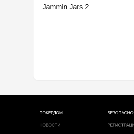
Jammin Jars 2
ПОКЕРДОМ
БЕЗОПАСНО
НОВОСТИ
РЕГИСТРАЦ