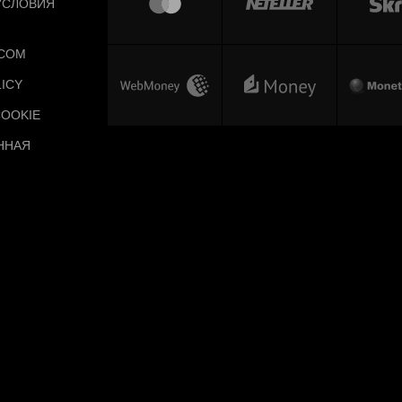
УСЛОВИЯ
COM
LICY
OOKIE
ННАЯ