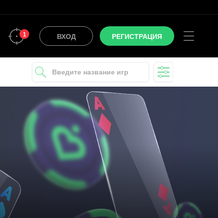
1
ВХОД
РЕГИСТРАЦИЯ