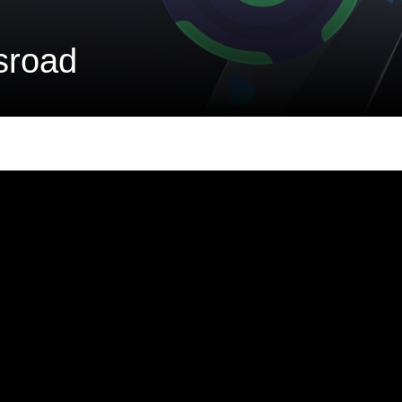
sroad