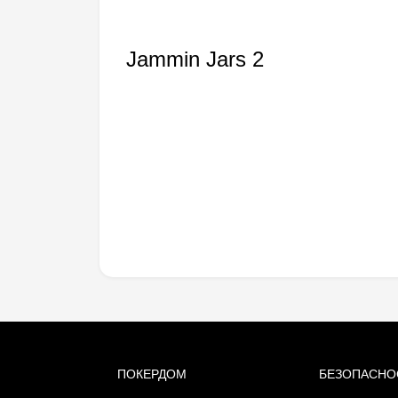
Jammin Jars 2
ПОКЕРДОМ
БЕЗОПАСНО