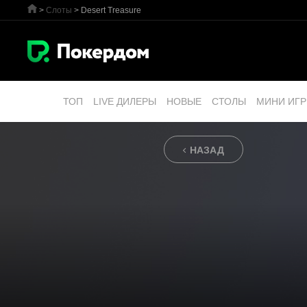
>
Слоты
>
Desert Treasure
ТОП
LIVE ДИЛЕРЫ
НОВЫЕ
СТОЛЫ
МИНИ ИГ
НАЗАД