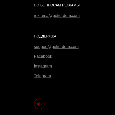
ПО ВОПРОСАМ РЕКЛАМЫ
reklama@pokerdom.com
ПОДДЕРЖКА
support@pokerdom.com
Facebook
Instagram
Telegram