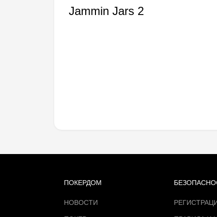
Jammin Jars 2
ПОКЕРДОМ
БЕЗОПАСНО
НОВОСТИ
РЕГИСТРАЦ