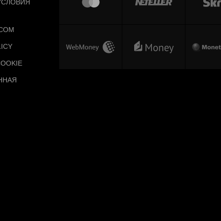
УСЛОВИЯ
COM
LICY
OOKIE
ННАЯ