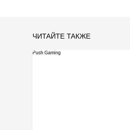
ЧИТАЙТЕ ТАКЖЕ
Push Gaming