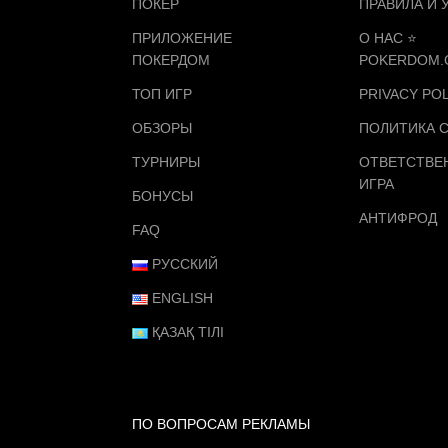
ПОКЕР
ПРАВИЛА И 
ПРИЛОЖЕНИЕ
О НАС ⭐️
ПОКЕРДОМ
POKERDOM.
ТОП ИГР
PRIVACY PO
ОБЗОРЫ
ПОЛИТИКА C
ТУРНИРЫ
ОТВЕТСТВЕ
ИГРА
БОНУСЫ
АНТИФРОД
FAQ
РУССКИЙ
ENGLISH
ҚАЗАҚ ТІЛІ
ПО ВОПРОСАМ РЕКЛАМЫ