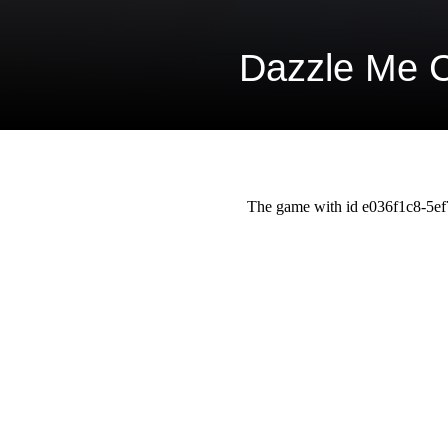
Dazzle Me C