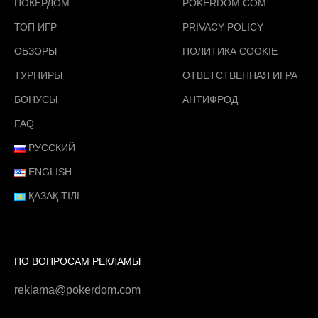
ПОКЕРДОМ
POKERDOM.COM
ТОП ИГР
PRIVACY POLICY
ОБЗОРЫ
ПОЛИТИКА COOKIE
ТУРНИРЫ
ОТВЕТСТВЕННАЯ ИГРА
БОНУСЫ
АНТИФРОД
FAQ
РУССКИЙ
ENGLISH
ҚАЗАҚ ТІЛІ
ПО ВОПРОСАМ РЕКЛАМЫ
reklama@pokerdom.com