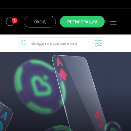
1
ВХОД
РЕГИСТРАЦИЯ