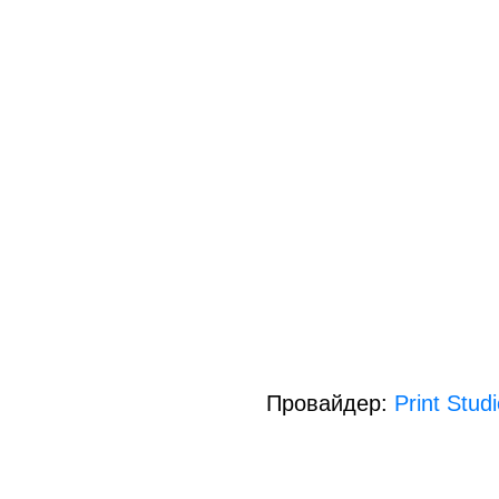
Провайдер:
Print Stud