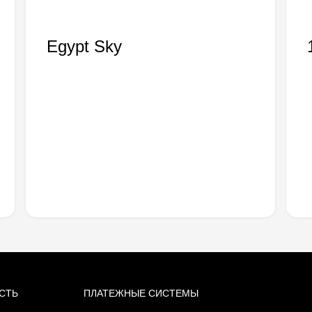
Egypt Sky
СТЬ
ПЛАТЕЖНЫЕ СИСТЕМЫ