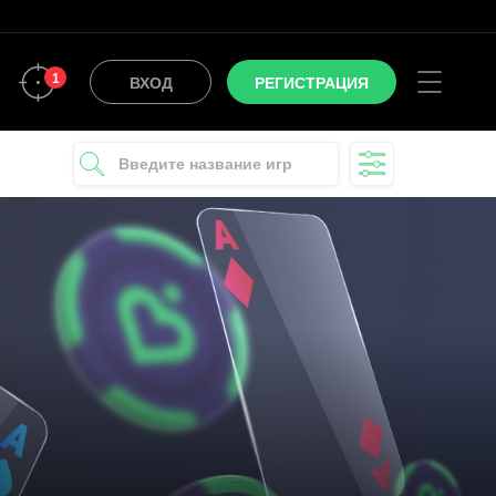
1
ВХОД
РЕГИСТРАЦИЯ