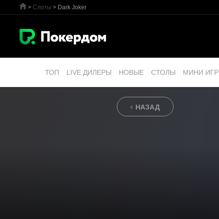
>
Слоты
>
Dark Joker
ТОП
LIVE ДИЛЕРЫ
НОВЫЕ
СТОЛЫ
МИНИ ИГ
НАЗАД