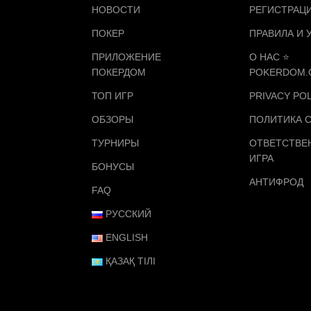
НОВОСТИ
РЕГИСТРАЦ
ПОКЕР
ПРАВИЛА И 
ПРИЛОЖЕНИЕ
О НАС ⭐️
ПОКЕРДОМ
POKERDOM.
ТОП ИГР
PRIVACY PO
ОБЗОРЫ
ПОЛИТИКА C
ТУРНИРЫ
ОТВЕТСТВЕ
ИГРА
БОНУСЫ
АНТИФРОД
FAQ
РУССКИЙ
ENGLISH
ҚАЗАҚ ТІЛІ