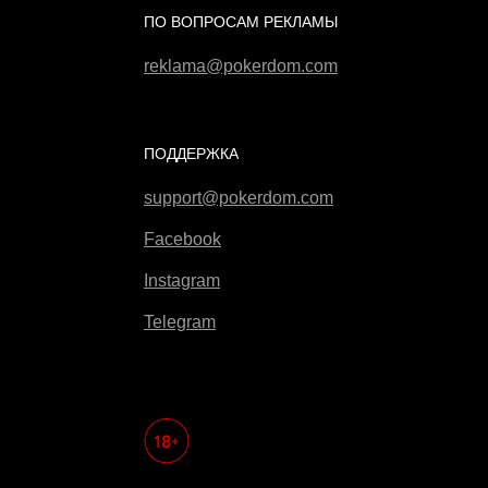
ПО ВОПРОСАМ РЕКЛАМЫ
reklama@pokerdom.com
ПОДДЕРЖКА
support@pokerdom.com
Facebook
Instagram
Telegram