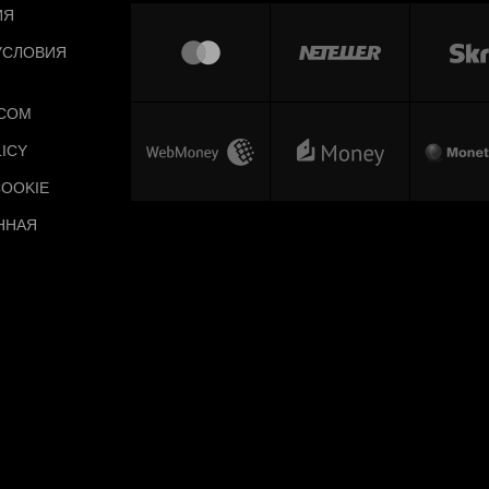
ИЯ
УСЛОВИЯ
COM
LICY
OOKIE
ННАЯ