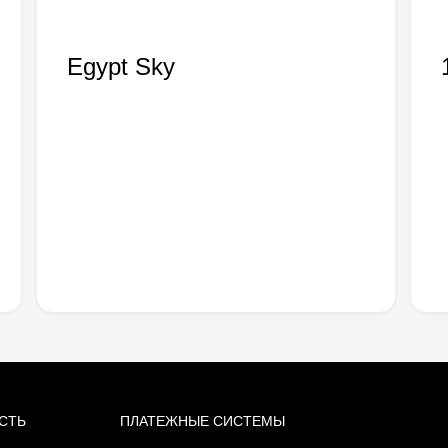
Egypt Sky
СТЬ
ПЛАТЕЖНЫЕ СИСТЕМЫ