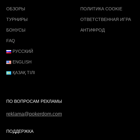
ОБЗОРЫ
ПОЛИТИКА COOKIE
ТУРНИРЫ
ОТВЕТСТВЕННАЯ ИГРА
БОНУСЫ
АНТИФРОД
FAQ
РУССКИЙ
ENGLISH
ҚАЗАҚ ТІЛІ
ПО ВОПРОСАМ РЕКЛАМЫ
reklama@pokerdom.com
ПОДДЕРЖКА