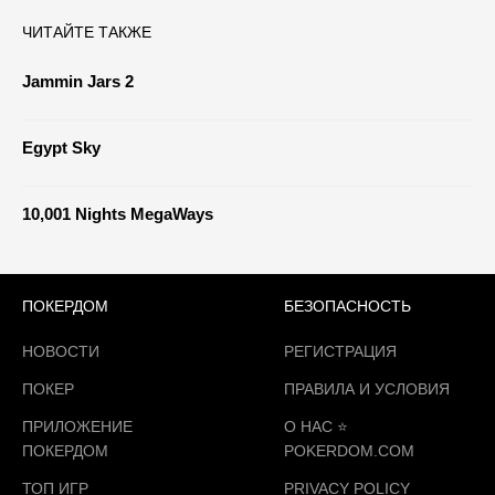
ЧИТАЙТЕ ТАКЖЕ
Jammin Jars 2
Egypt Sky
10,001 Nights MegaWays
ПОКЕРДОМ
БЕЗОПАСНОСТЬ
НОВОСТИ
РЕГИСТРАЦИЯ
ПОКЕР
ПРАВИЛА И УСЛОВИЯ
ПРИЛОЖЕНИЕ
О НАС ⭐️
ПОКЕРДОМ
POKERDOM.COM
ТОП ИГР
PRIVACY POLICY