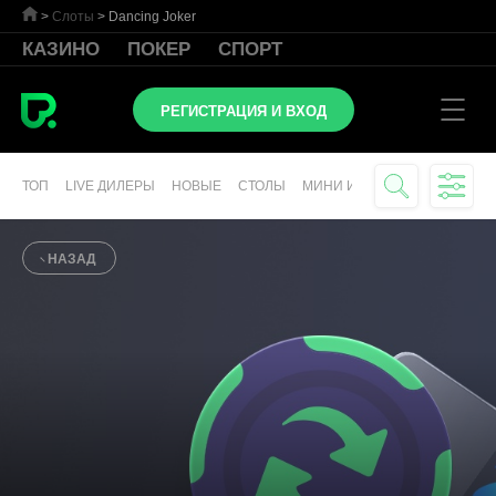
>
Слоты
>
Dancing Joker
КАЗИНО
ПОКЕР
СПОРТ
РЕГИСТРАЦИЯ И ВХОД
ТОП
LIVE ДИЛЕРЫ
НОВЫЕ
СТОЛЫ
МИНИ ИГРЫ
СЛОТЫ
ВИР
НАЗАД