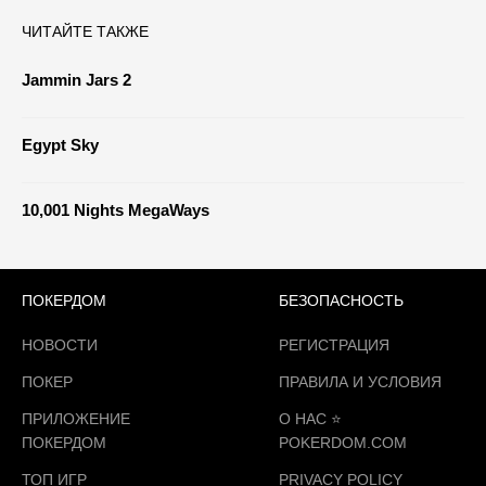
ЧИТАЙТЕ ТАКЖЕ
Jammin Jars 2
Egypt Sky
10,001 Nights MegaWays
ПОКЕРДОМ
БЕЗОПАСНОСТЬ
НОВОСТИ
РЕГИСТРАЦИЯ
ПОКЕР
ПРАВИЛА И УСЛОВИЯ
ПРИЛОЖЕНИЕ
О НАС ⭐️
ПОКЕРДОМ
POKERDOM.COM
ТОП ИГР
PRIVACY POLICY