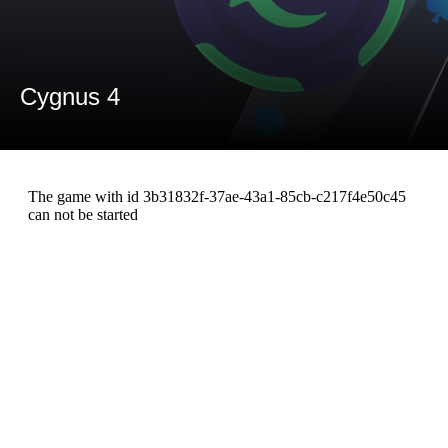
Cygnus 4