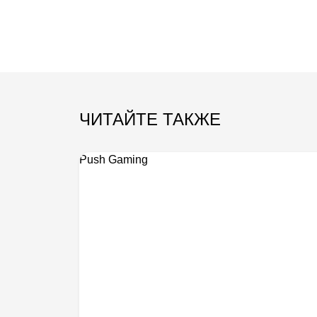
ЧИТАЙТЕ ТАКЖЕ
Push Gaming