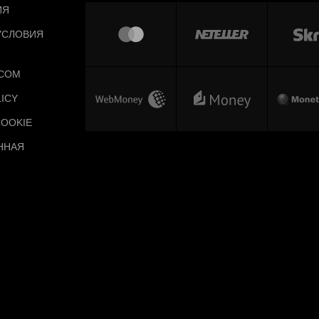
ИЯ
УСЛОВИЯ
COM
LICY
OOKIE
ННАЯ