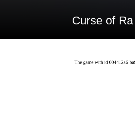
Curse of Ra