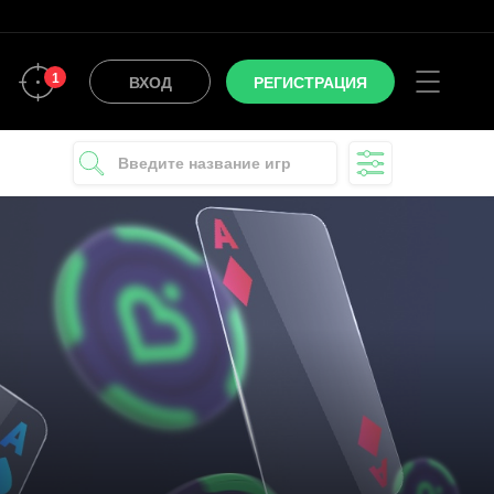
1
ВХОД
РЕГИСТРАЦИЯ