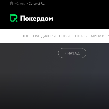
>
Слоты
>
Curse of Ra
ТОП
LIVE ДИЛЕРЫ
НОВЫЕ
СТОЛЫ
МИНИ ИГ
НАЗАД