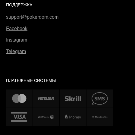
ПОДДЕРЖКА
support@pokerdom.com
Facebook
Instagram
Telegram
ПЛАТЕЖНЫЕ СИСТЕМЫ