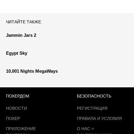
ЧИТАЙТЕ ТАКЖЕ
Jammin Jars 2
Egypt Sky
10,001 Nights MegaWays
ПОКЕРДОМ
БЕЗОПАСНОСТЬ
НОВОСТИ
РЕГИСТРАЦИЯ
ПОКЕР
ПРАВИЛА И УСЛОВИЯ
ПРИЛОЖЕНИЕ
О НАС ⭐️