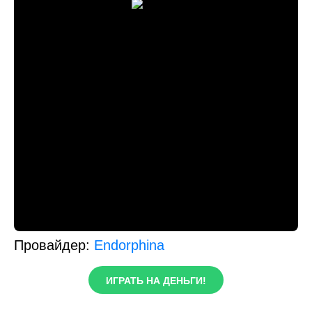
Провайдер:
Endorphina
ИГРАТЬ НА ДЕНЬГИ!