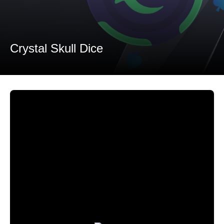
Crystal Skull Dice