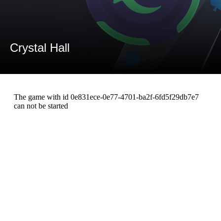
Crystal Hall