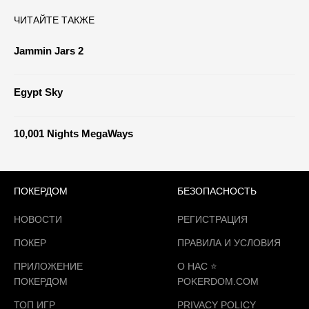
ЧИТАЙТЕ ТАКЖЕ
Jammin Jars 2
Egypt Sky
10,001 Nights MegaWays
ПОКЕРДОМ
БЕЗОПАСНОСТЬ
НОВОСТИ
РЕГИСТРАЦИЯ
ПОКЕР
ПРАВИЛА И УСЛОВИЯ
ПРИЛОЖЕНИЕ
О НАС ⭐️
ПОКЕРДОМ
POKERDOM.COM
ТОП ИГР
PRIVACY POLICY