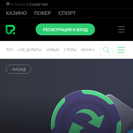
>
Слоты
>
Crystal Hall
КАЗИНО
ПОКЕР
СПОРТ
РЕГИСТРАЦИЯ И ВХОД
ТОП
LIVE ДИЛЕРЫ
НОВЫЕ
СТОЛЫ
МИНИ ИГРЫ
СЛОТЫ
ВИР
НАЗАД