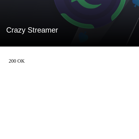
Crazy Streamer