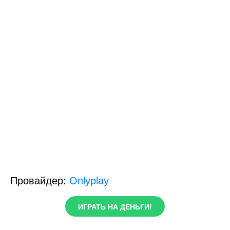
Провайдер:
Onlyplay
ИГРАТЬ НА ДЕНЬГИ!