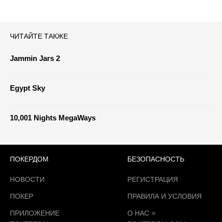
ЧИТАЙТЕ ТАКЖЕ
Jammin Jars 2
Egypt Sky
10,001 Nights MegaWays
ПОКЕРДОМ
БЕЗОПАСНОСТЬ
НОВОСТИ
РЕГИСТРАЦИЯ
ПОКЕР
ПРАВИЛА И УСЛОВИЯ
ПРИЛОЖЕНИЕ
О НАС ⭐️