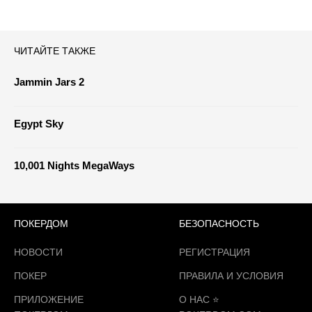
ЧИТАЙТЕ ТАКЖЕ
Jammin Jars 2
Egypt Sky
10,001 Nights MegaWays
ПОКЕРДОМ
БЕЗОПАСНОСТЬ
НОВОСТИ
РЕГИСТРАЦИЯ
ПОКЕР
ПРАВИЛА И УСЛОВИЯ
ПРИЛОЖЕНИЕ
О НАС ⭐️