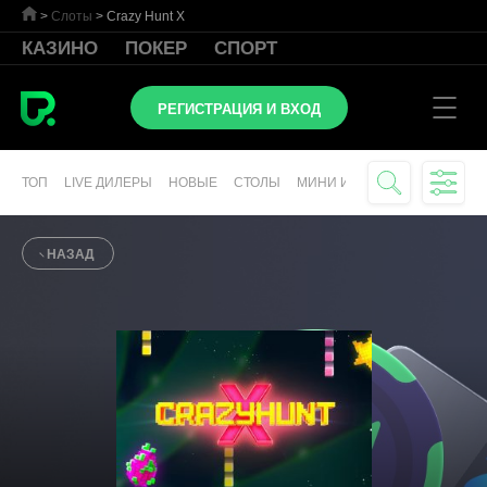
>
Слоты
>
Crazy Hunt X
КАЗИНО
ПОКЕР
СПОРТ
РЕГИСТРАЦИЯ И ВХОД
ТОП
LIVE ДИЛЕРЫ
НОВЫЕ
СТОЛЫ
МИНИ ИГРЫ
СЛОТЫ
ВИР
НАЗАД