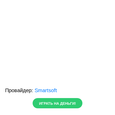
Провайдер:
Smartsoft
ИГРАТЬ НА ДЕНЬГИ!