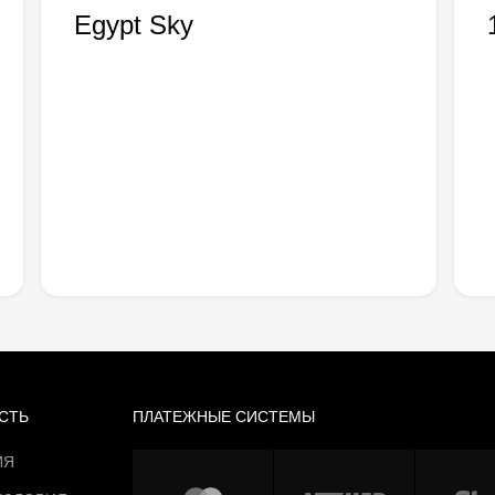
Egypt Sky
СТЬ
ПЛАТЕЖНЫЕ СИСТЕМЫ
ИЯ