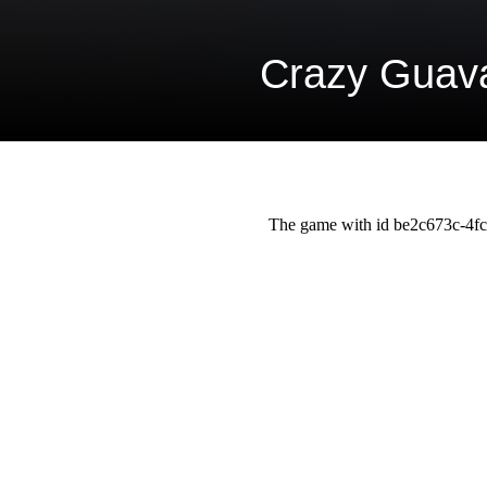
Crazy Guava