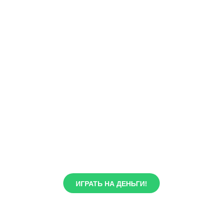
ИГРАТЬ НА ДЕНЬГИ!