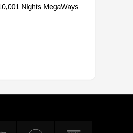
10,001 Nights MegaWays