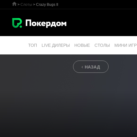
>
Слоты
>
Crazy Bugs II
ТОП
LIVE ДИЛЕРЫ
НОВЫЕ
СТОЛЫ
МИНИ ИГ
НАЗАД