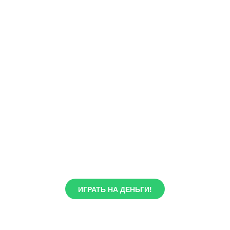
ИГРАТЬ НА ДЕНЬГИ!