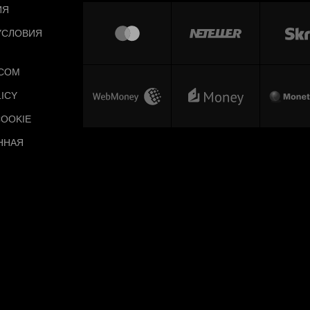
ИЯ
УСЛОВИЯ
COM
LICY
OOKIE
ННАЯ