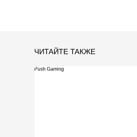
ЧИТАЙТЕ ТАКЖЕ
Push Gaming