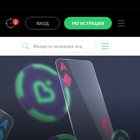
1
ВХОД
РЕГИСТРАЦИЯ