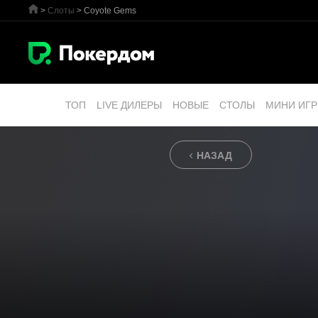
>
Слоты
>
Coyote Gems
ТОП
LIVE ДИЛЕРЫ
НОВЫЕ
СТОЛЫ
МИНИ ИГ
НАЗАД