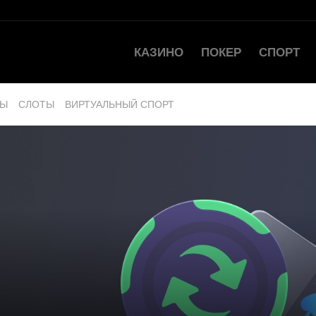
КАЗИНО
ПОКЕР
СПОРТ
РЫ
СЛОТЫ
ВИРТУАЛЬНЫЙ СПОРТ