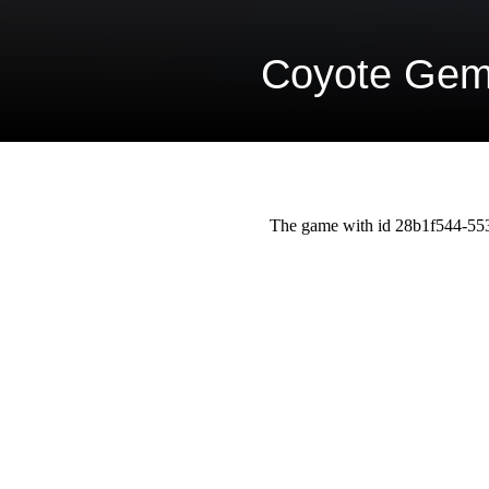
Coyote Ge