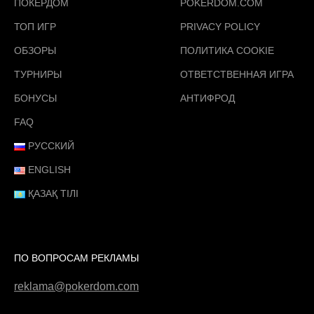
ПОКЕРДОМ
POKERDOM.COM
ТОП ИГР
PRIVACY POLICY
ОБЗОРЫ
ПОЛИТИКА COOKIE
ТУРНИРЫ
ОТВЕТСТВЕННАЯ ИГРА
БОНУСЫ
АНТИФРОД
FAQ
РУССКИЙ
ENGLISH
ҚАЗАҚ ТІЛІ
ПО ВОПРОСАМ РЕКЛАМЫ
reklama@pokerdom.com