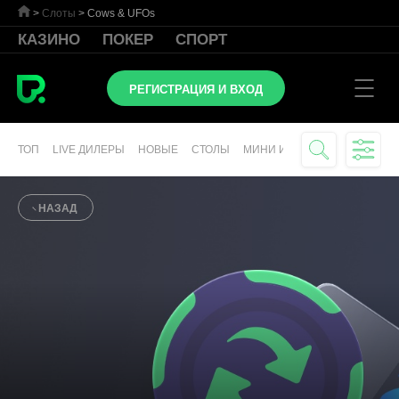
>
Слоты
>
Cows & UFOs
КАЗИНО
ПОКЕР
СПОРТ
РЕГИСТРАЦИЯ И ВХОД
ТОП
LIVE ДИЛЕРЫ
НОВЫЕ
СТОЛЫ
МИНИ ИГРЫ
СЛОТЫ
ВИР
НАЗАД