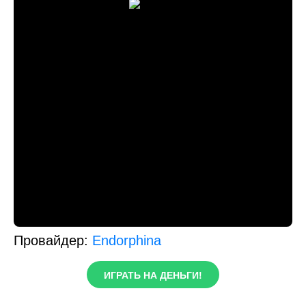
Провайдер:
Endorphina
ИГРАТЬ НА ДЕНЬГИ!