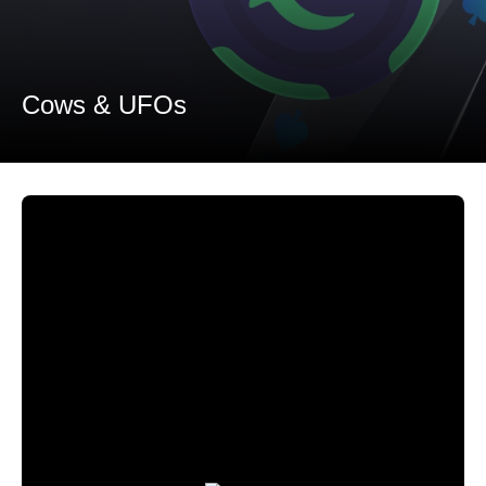
Cows & UFOs