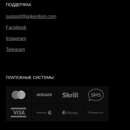
ПОДДЕРЖКА
support@pokerdom.com
Facebook
Instagram
Telegram
ПЛАТЕЖНЫЕ СИСТЕМЫ