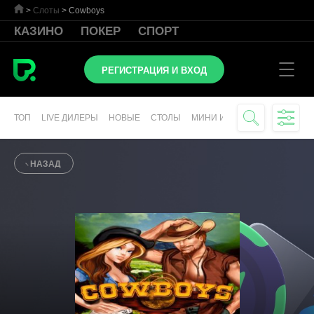
>
Слоты
>
Cowboys
КАЗИНО
ПОКЕР
СПОРТ
РЕГИСТРАЦИЯ И ВХОД
ТОП
LIVE ДИЛЕРЫ
НОВЫЕ
СТОЛЫ
МИНИ ИГРЫ
СЛОТЫ
ВИР
НАЗАД